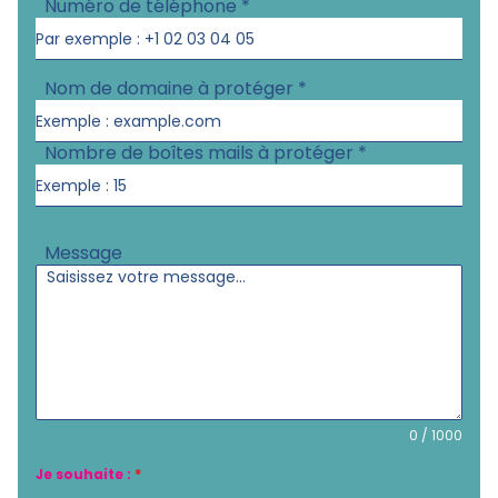
Numéro de téléphone
*
Nom de domaine à protéger
*
Nombre de boîtes mails à protéger
*
Message
0 / 1000
Je souhaite :
*