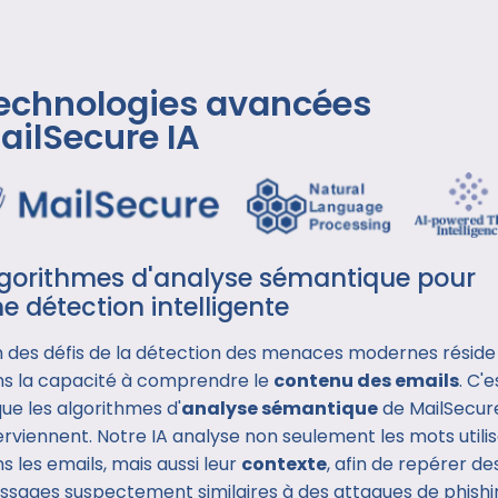
echnologies avancées
ailSecure IA
gorithmes d'analyse sémantique pour
e détection intelligente
n des défis de la détection des menaces modernes réside
s la capacité à comprendre le
contenu des emails
. C'e
que les algorithmes d'
analyse sémantique
de MailSecur
erviennent. Notre IA analyse non seulement les mots utili
s les emails, mais aussi leur
contexte
, afin de repérer de
sages suspectement similaires à des attaques de phishi