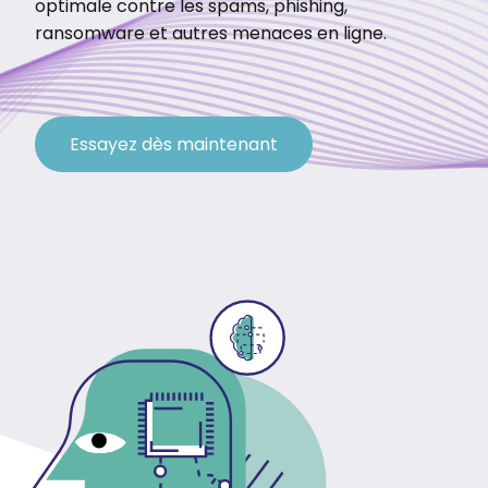
optimale contre les spams, phishing,
ransomware et autres menaces en ligne.
Essayez dès maintenant