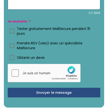
0 / 1000
Je souhaite :
*
Tester gratuitement MailSecure pendant 15
jours
Prendre RDV (visio) avec un spécialiste
MailSecure
Obtenir un devis
Envoyer le message