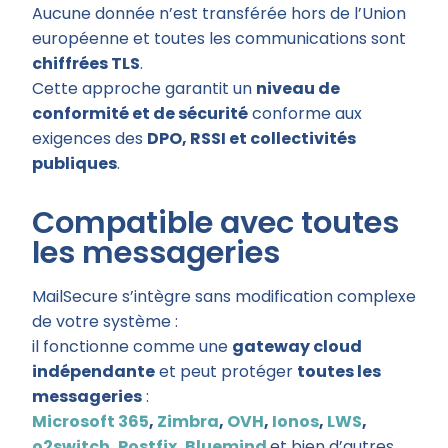
Aucune donnée n’est transférée hors de l’Union
européenne et toutes les communications sont
chiffrées TLS
.
Cette approche garantit un
niveau de
conformité et de sécurité
conforme aux
exigences des
DPO, RSSI et collectivités
publiques
.
Compatible avec toutes
les messageries
MailSecure s’intègre sans modification complexe
de votre système :
il fonctionne comme une
gateway cloud
indépendante
et peut protéger
toutes les
messageries
:
Microsoft 365
,
Zimbra
,
OVH
,
Ionos
,
LWS
,
o2switch
,
Postfix
,
Bluemind
et bien d’autres.