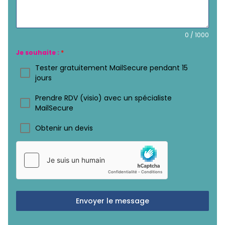
0 / 1000
Je souhaite :
*
Tester gratuitement MailSecure pendant 15
jours
Prendre RDV (visio) avec un spécialiste
MailSecure
Obtenir un devis
Envoyer le message