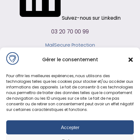
Suivez-nous sur Linkedin
03 20 70 00 99
MailSecure Protection
MailSecure SMTP
Gérer le consentement
MailSecure IA
Infrastructure
Pour offrir les meilleures expériences, nous utilisons des
Partenaire MSP
technologies telles que les cookies pour stocker et/ou accéder aux
Blog
informations des appareils. Le fait de consentir à ces technologies
nous permettra de traiter des données telles que le comportement
Mentions légales
de navigation ou les ID uniques sur ce site. Le fait de ne pas
consentir ou de retirer son consentement peut avoir un effet négatif
sur certaines caractéristiques et fonctions.
Recherches fréquentes
Accepter
Comment ne plus recevoir de spam dans votre boîte mail
?