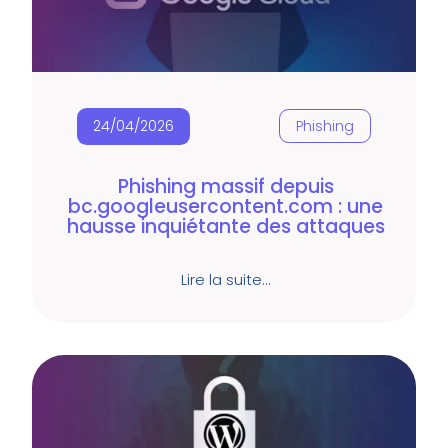
24/04/2026
Phishing
Phishing massif depuis
bc.googleusercontent.com : une
hausse inquiétante des attaques
Lire la suite…