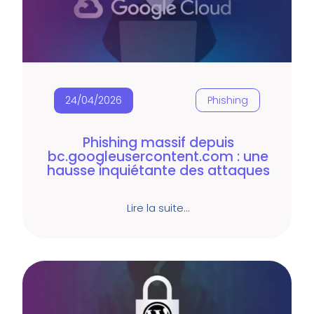
24/04/2026
Phishing
Phishing massif depuis
bc.googleusercontent.com : une
hausse inquiétante des attaques
Lire la suite…