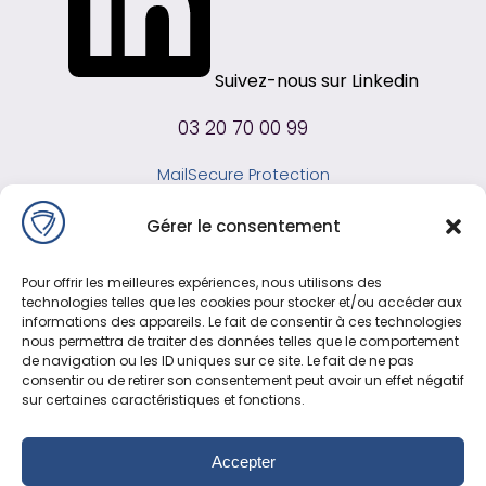
Suivez-nous sur Linkedin
03 20 70 00 99
MailSecure Protection
MailSecure SMTP
Gérer le consentement
MailSecure IA
Infrastructure
Pour offrir les meilleures expériences, nous utilisons des
Partenaire MSP
technologies telles que les cookies pour stocker et/ou accéder aux
Blog
informations des appareils. Le fait de consentir à ces technologies
nous permettra de traiter des données telles que le comportement
Mentions légales
de navigation ou les ID uniques sur ce site. Le fait de ne pas
consentir ou de retirer son consentement peut avoir un effet négatif
sur certaines caractéristiques et fonctions.
Recherches fréquentes
Accepter
Comment ne plus recevoir de spam dans votre boîte mail